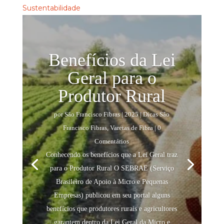
Sustentabilidade
Benefícios da Lei
Geral para o
Produtor Rural
por
São Francisco Fibras
|
2025
|
Dicas São
Francisco Fibras
,
Varetas de Fibra
| 0
Comentários
Conhecendo os benefícios que a Lei Geral traz
para o Produtor Rural O SEBRAE (Serviço
Brasileiro de Apoio à Micro e Pequenas
Empresas) publicou em seu portal alguns
benefícios que produtores rurais e agricultores
garantem dentro da Lei Geral da Micro e